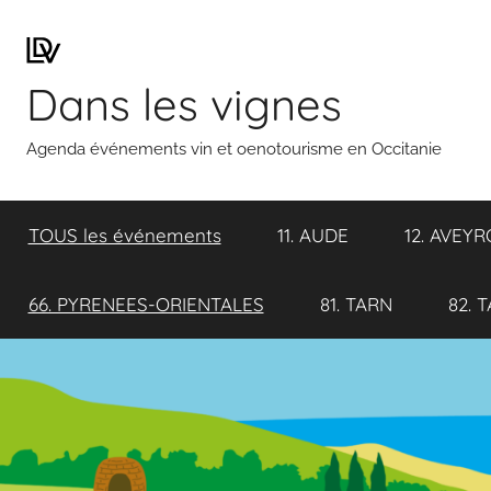
Aller
au
contenu
Dans les vignes
Agenda événements vin et oenotourisme en Occitanie
TOUS les événements
11. AUDE
12. AVEY
66. PYRENEES-ORIENTALES
81. TARN
82. 