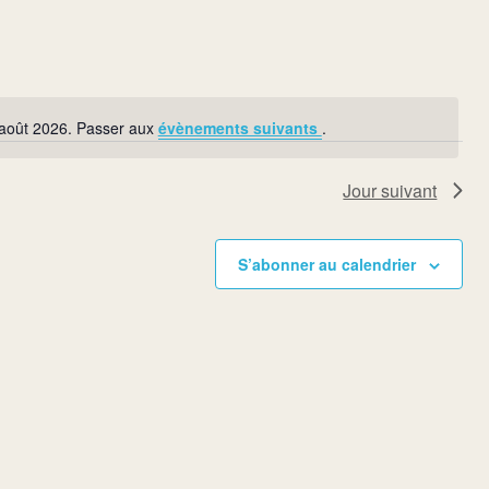
Évènement
 août 2026. Passer aux
évènements suivants
.
Notice
Jour suivant
S’abonner au calendrier