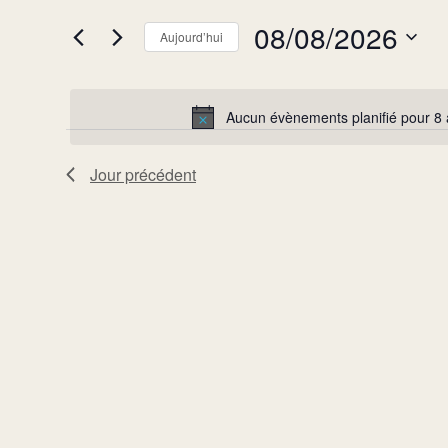
8
clé.
navigation
08/08/2026
Rechercher
Aujourd’hui
août
de
Évènements
Sélectionnez
2026
vues
par
une
Évènements
Aucun évènements planifié pour 8
mot-
date.
clé.
Jour précédent