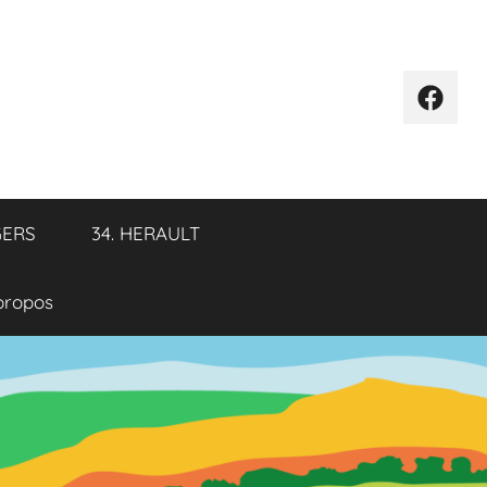
Élémen
de
menu
GERS
34. HERAULT
propos