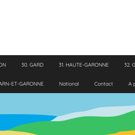
RON
30. GARD
31. HAUTE-GARONNE
32. 
TARN-ET-GARONNE
National
Contact
A 